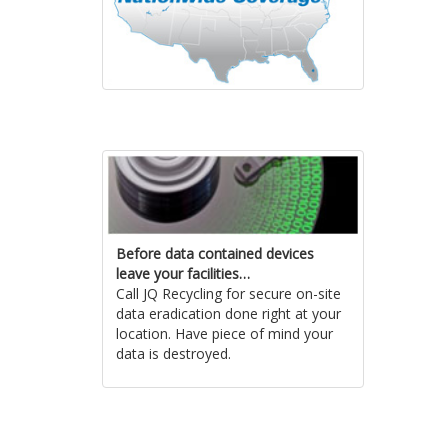
Before data contained devices
leave your facilities…
Call JQ Recycling for secure on-site
data eradication done right at your
location. Have piece of mind your
data is destroyed.