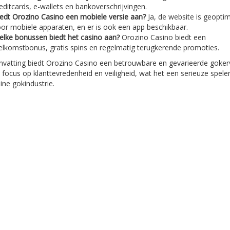
editcards, e-wallets en bankoverschrijvingen.
iedt Orozino Casino een mobiele versie aan?
Ja, de website is geopti
or mobiele apparaten, en er is ook een app beschikbaar.
elke bonussen biedt het casino aan?
Orozino Casino biedt een
elkomstbonus, gratis spins en regelmatig terugkerende promoties.
nvatting biedt Orozino Casino een betrouwbare en gevarieerde goker
focus op klanttevredenheid en veiligheid, wat het een serieuze spel
line gokindustrie.