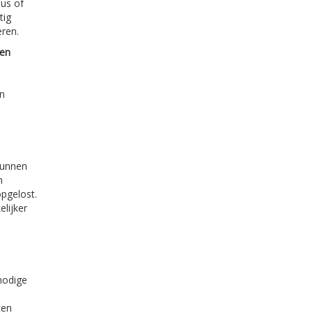
nus of
tig
eren.
den
an
kunnen
n
opgelost.
lijker
nodige
ten