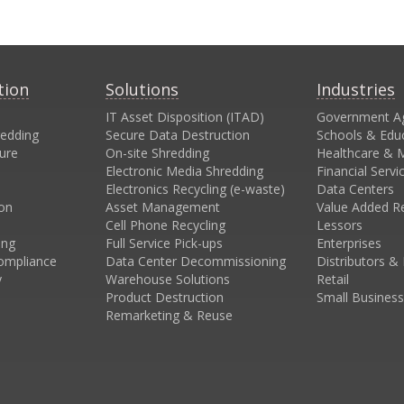
tion
Solutions
Industries
IT Asset Disposition (ITAD)
Government A
redding
Secure Data Destruction
Schools & Edu
ure
On-site Shredding
Healthcare & 
Electronic Media Shredding
Financial Serv
Electronics Recycling (e-waste)
Data Centers
ion
Asset Management
Value Added Re
Cell Phone Recycling
Lessors
ing
Full Service Pick-ups
Enterprises
Compliance
Data Center Decommissioning
Distributors &
y
Warehouse Solutions
Retail
Product Destruction
Small Busines
Remarketing & Reuse