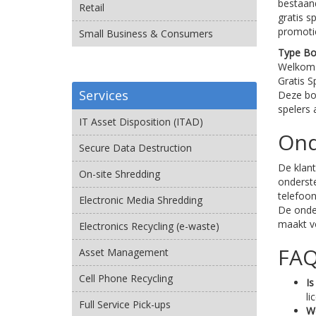
bestaan
Retail
gratis s
promoti
Small Business & Consumers
Type B
Welkom
Gratis S
Services
Deze bo
spelers 
IT Asset Disposition (ITAD)
Ond
Secure Data Destruction
De klant
On-site Shredding
onderste
telefoon
Electronic Media Shredding
De onder
maakt v
Electronics Recycling (e-waste)
FAQ
Asset Management
Cell Phone Recycling
I
li
Full Service Pick-ups
W