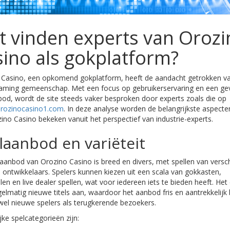
t vinden experts van Orozi
ino als gokplatform?
 Casino, een opkomend gokplatform, heeft de aandacht getrokken v
gaming gemeenschap. Met een focus op gebruikerservaring en een ge
od, wordt de site steeds vaker besproken door experts zoals die op
/orozinocasino1.com
. In deze analyse worden de belangrijkste aspecte
ino Casino bekeken vanuit het perspectief van industrie-experts.
laanbod en variëteit
aanbod van Orozino Casino is breed en divers, met spellen van versch
ontwikkelaars. Spelers kunnen kiezen uit een scala van gokkasten,
llen en live dealer spellen, wat voor iedereen iets te bieden heeft. Het
gelmatig nieuwe titels aan, waardoor het aanbod fris en aantrekkelijk b
wel nieuwe spelers als terugkerende bezoekers.
jke spelcategorieën zijn: