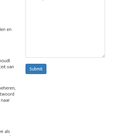
len en
 houdt
teit van
beheren,
antwoord
 naar
we als