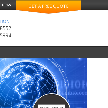
News
GET A FREE QUOTE
TION
-8552
5994