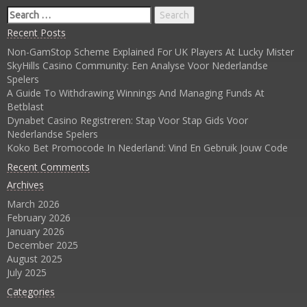
Search
for:
Recent Posts
Non-GamStop Scheme Explained For UK Players At Lucky Mister
SkyHills Casino Community: Een Analyse Voor Nederlandse
Spelers
A Guide To Withdrawing Winnings And Managing Funds At
Betblast
Dynabet Casino Registreren: Stap Voor Stap Gids Voor
Nederlandse Spelers
Koko Bet Promocode In Nederland: Vind En Gebruik Jouw Code
Recent Comments
Archives
March 2026
February 2026
January 2026
December 2025
August 2025
July 2025
Categories