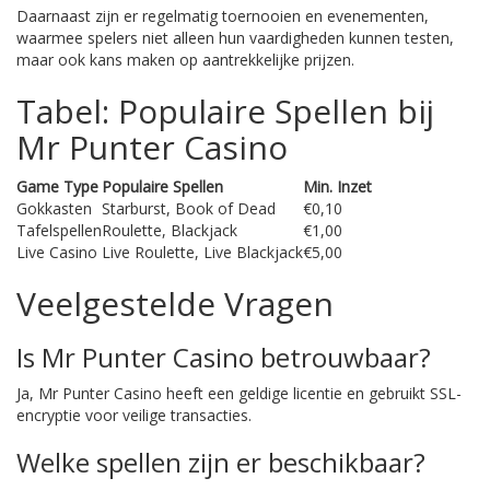
Daarnaast zijn er regelmatig toernooien en evenementen,
waarmee spelers niet alleen hun vaardigheden kunnen testen,
maar ook kans maken op aantrekkelijke prijzen.
Tabel: Populaire Spellen bij
Mr Punter Casino
Game Type
Populaire Spellen
Min. Inzet
Gokkasten
Starburst, Book of Dead
€0,10
Tafelspellen
Roulette, Blackjack
€1,00
Live Casino
Live Roulette, Live Blackjack
€5,00
Veelgestelde Vragen
Is Mr Punter Casino betrouwbaar?
Ja, Mr Punter Casino heeft een geldige licentie en gebruikt SSL-
encryptie voor veilige transacties.
Welke spellen zijn er beschikbaar?