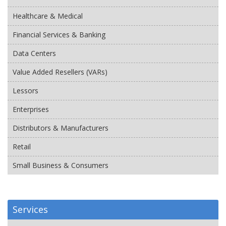
Healthcare & Medical
Financial Services & Banking
Data Centers
Value Added Resellers (VARs)
Lessors
Enterprises
Distributors & Manufacturers
Retail
Small Business & Consumers
Services