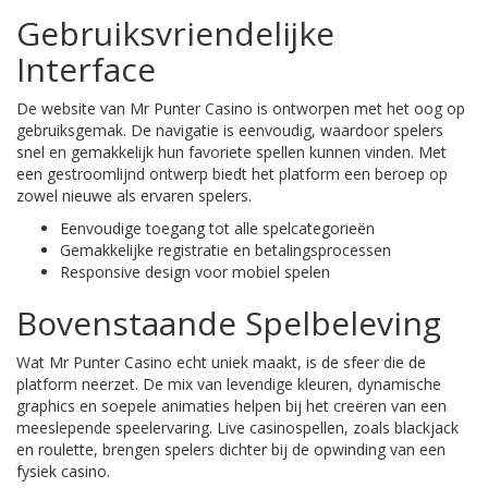
Gebruiksvriendelijke
Interface
De website van Mr Punter Casino is ontworpen met het oog op
gebruiksgemak. De navigatie is eenvoudig, waardoor spelers
snel en gemakkelijk hun favoriete spellen kunnen vinden. Met
een gestroomlijnd ontwerp biedt het platform een beroep op
zowel nieuwe als ervaren spelers.
Eenvoudige toegang tot alle spelcategorieën
Gemakkelijke registratie en betalingsprocessen
Responsive design voor mobiel spelen
Bovenstaande Spelbeleving
Wat Mr Punter Casino echt uniek maakt, is de sfeer die de
platform neerzet. De mix van levendige kleuren, dynamische
graphics en soepele animaties helpen bij het creëren van een
meeslepende speelervaring. Live casinospellen, zoals blackjack
en roulette, brengen spelers dichter bij de opwinding van een
fysiek casino.