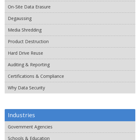
On-Site Data Erasure
Degaussing
Media Shredding
Product Destruction
Hard Drive Reuse
Auditing & Reporting
Certifications & Compliance
Why Data Security
Industries
Government Agencies
Schools & Education