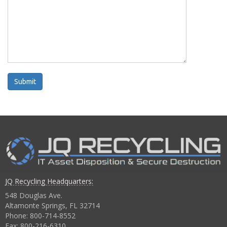
JQ Recycling Headquarters:
548 Douglas Ave.
Altamonte Springs, FL 32714
Phone: 800-714-8552
Fax: 800-216-6310