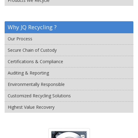
Products We Recycle
Why JQ Recycling ?
Our Process
Secure Chain of Custody
Certifications & Compliance
Auditing & Reporting
Environmentally Responsible
Customized Recycling Solutions
Highest Value Recovery