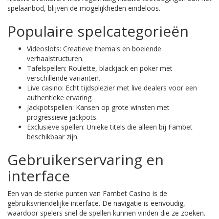
spelaanbod, blijven de mogelijkheden eindeloos.
Populaire spelcategorieën
Videoslots: Creatieve thema's en boeiende
verhaalstructuren.
Tafelspellen: Roulette, blackjack en poker met
verschillende varianten.
Live casino: Echt tijdsplezier met live dealers voor een
authentieke ervaring.
Jackpotspellen: Kansen op grote winsten met
progressieve jackpots.
Exclusieve spellen: Unieke titels die alleen bij Fambet
beschikbaar zijn.
Gebruikerservaring en
interface
Een van de sterke punten van Fambet Casino is de
gebruiksvriendelijke interface. De navigatie is eenvoudig,
waardoor spelers snel de spellen kunnen vinden die ze zoeken.