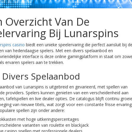
n Overzicht Van De
lervaring Bij Lunarspins
rspins casino
biedt een unieke speelervaring die perfect aansluit bij d
en van hedendaagse spelers. Met een divers spelaanbod en
vriendelijke interface is deze online gamingplatform in staat om zowe
ls ervaren spelers aan te trekken.
 Divers Spelaanbod
aanbod van Lunarspins is uitgebreid en gevarieerd, met spellen van
gde providers. Spelers kunnen genieten van een verscheidenheid aan
n, tafelspellen en live dealer opties. De catalogus blijft continu groe
eging van nieuwe titels, wat zorgt voor een constante frisse ervaring
pulaire spellen zijn onder andere:
okkasten met hoge uitkeringspercentages
rscheidene varianten van roulette en blackjack
ve casino spellen met professionele dealers